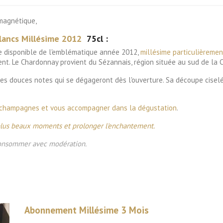
magnétique,
lancs Millésime 2012
75cl :
e disponible de l'emblématique année 2012,
millésime particulièreme
t. Le Chardonnay provient du Sézannais, région située au sud de la C
les douces notes qui se dégageront dès l'ouverture. Sa découpe ciselé
s champagnes et vous accompagner dans la dégustation
.
 plus beaux moments et prolonger l'enchantement.
 consommer avec modération.
Abonnement Millésime 3 Mois