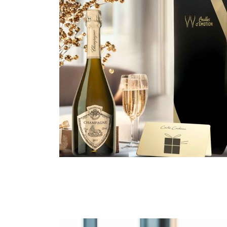

Aperçu rapide