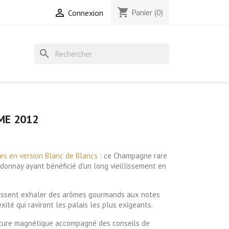
shopping_cart

Panier
(0)
Connexion
search
ME 2012
mes
en version Blanc de Blancs
: ce Champagne rare
donnay ayant bénéficié d'un long vieillissement en
laissent exhaler des arômes gourmands aux notes
ité qui raviront les palais les plus exigeants.
meture magnétique accompagné des conseils de