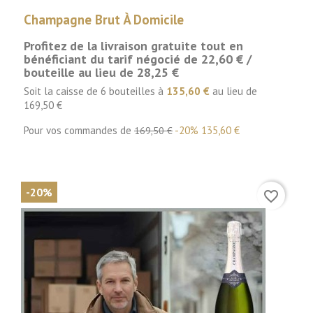
Champagne Brut À Domicile
Profitez de la livraison gratuite tout en
bénéficiant du tarif négocié de 22,60 € /
bouteille au lieu de 28,25 €
Soit la caisse de 6 bouteilles à
135,60 €
au lieu de
169,50 €
Pour vos commandes de
-20%
135,60 €
169,50 €
-20%
favorite_border