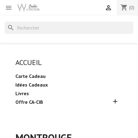
shopping_cart


(0)
search
ACCUEIL
Carte Cadeau
Idées Cadeaux
Livres

Offre CA-CIB
MONTROUGE