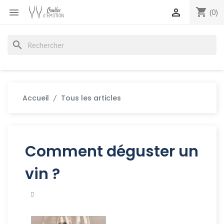
shopping_cart


(0)
search
Accueil
Tous les articles
Comment déguster un
vin ?