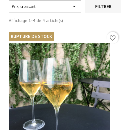

FILTRER
Prix, croissant
Affichage 1-4 de 4 article(s)
RUPTURE DE STOCK
favorite_border