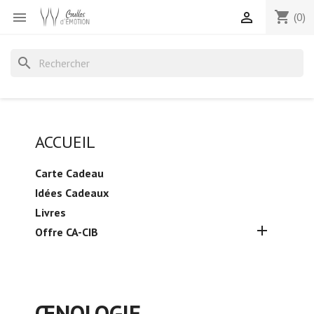
shopping_cart


(0)
search
ACCUEIL
Carte Cadeau
Idées Cadeaux
Livres

Offre CA-CIB
ŒNOLOGIE