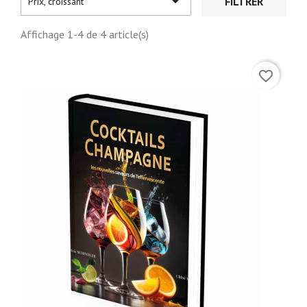

FILTRER
Prix, croissant
Affichage 1-4 de 4 article(s)
favorite_border