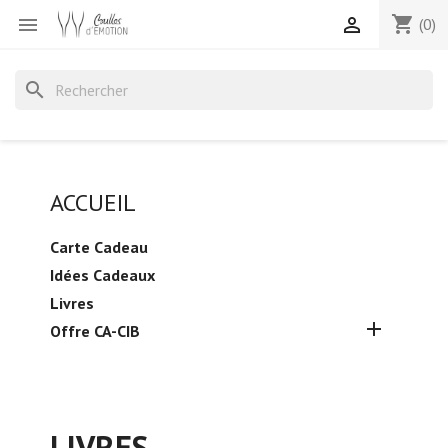
shopping_cart


(0)
search
ACCUEIL
Carte Cadeau
Idées Cadeaux
Livres

Offre CA-CIB
LIVRES