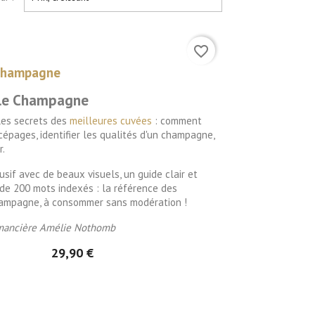
favorite_border
Champagne
r le Champagne
 les secrets des
meilleures cuvées
: comment
cépages, identifier les qualités d'un champagne,
r.
usif avec de beaux visuels, un guide
clair et
de 200 mots indexés : la référence des
ampagne, à consommer sans modération !
omancière Amélie Nothomb
29,90 €