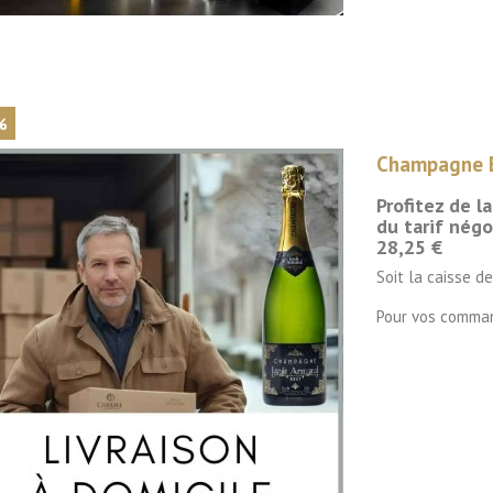

Aperçu rapide
%
Champagne B
Profitez de l
du tarif négo
28,25 €
Soit la caisse d
Pour vos comma