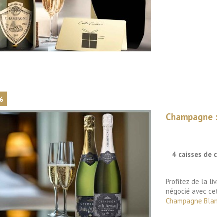

Aperçu rapide
%
Champagne : 
4 caisses de
Profitez de la li
négocié avec ce
Champagne Blanc