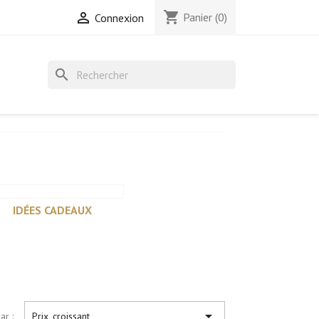
shopping_cart

Panier
(0)
Connexion
search
IDÉES CADEAUX

ar :
Prix, croissant