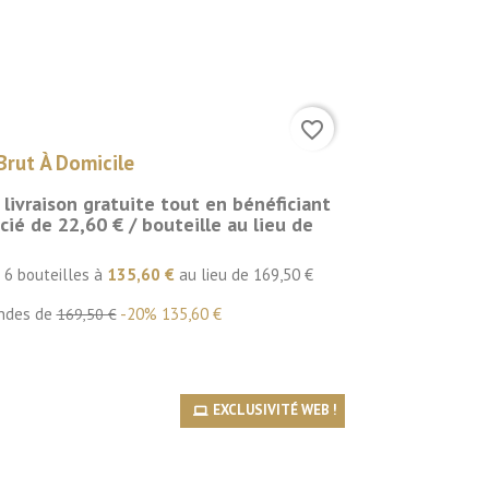
favorite_border
rut À Domicile
a livraison gratuite tout en bénéficiant
cié de 22,60 € / bouteille au lieu de
e 6 bouteilles à
135,60 €
au lieu de 169,50 €
ndes de
-20%
135,60 €
169,50 €
EXCLUSIVITÉ WEB !