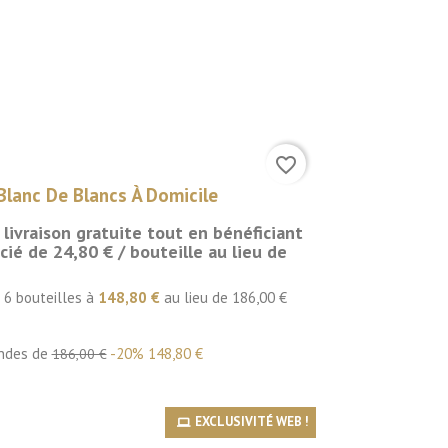
favorite_border
lanc De Blancs À Domicile
a livraison gratuite tout en bénéficiant
cié de 24,80 € / bouteille au lieu de
e 6 bouteilles à
148,80 €
au lieu de 186,00 €
ndes de
-20%
148,80 €
186,00 €
EXCLUSIVITÉ WEB !