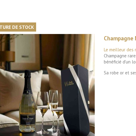

Aperçu rapide
TURE DE STOCK
Champagne M
Le meilleur des
Champagne rare 
bénéficié d'un l
Sa robe or et ses