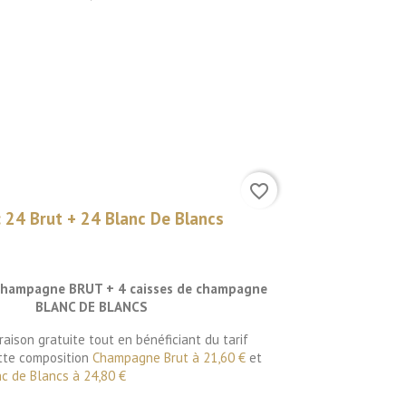
favorite_border
24 Brut + 24 Blanc De Blancs
 champagne BRUT +
4 caisses de champagne
BLANC DE BLANCS
vraison gratuite tout en bénéficiant du tarif
tte composition
Champagne Brut à 21,60 €
et
 de Blancs à 24,80 €