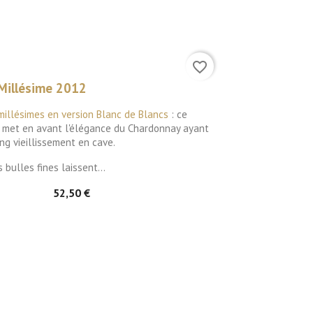
favorite_border
illésime 2012
 millésimes
en version Blanc de Blancs
: ce
met en avant l'élégance du Chardonnay ayant
ong vieillissement en cave.
 bulles fines laissent...
52,50 €