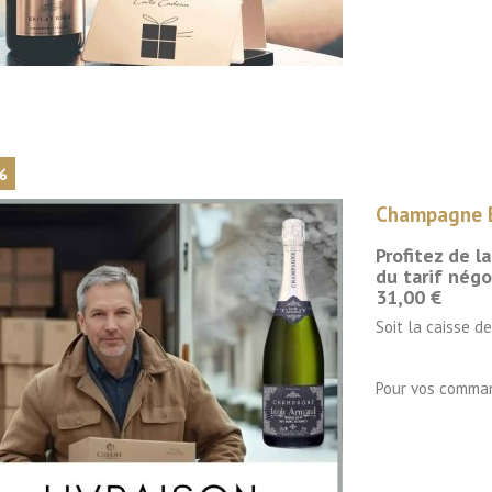

Aperçu rapide
%
Champagne B
Profitez de l
du tarif négo
31,00 €
Soit la caisse d
Pour vos comma