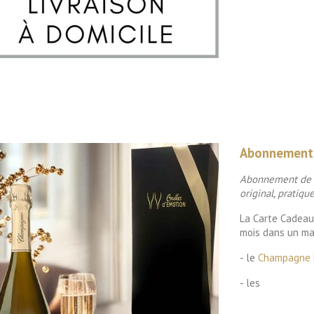

Aperçu rapide
Abonnement 
Abonnement de 3
original, pratique
La Carte Cadeau
mois dans un mag
- le
Champagne 
- les